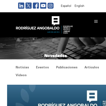
Saltar
Español
English
al
contenido
Men
Novedades
Noticias
Eventos
Publicaciones
Articulos
Videos